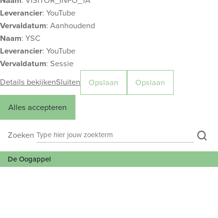
Naam
: VISITOR_INFO_1A
Leverancier
: YouTube
Vervaldatum
: Aanhoudend
Naam
: YSC
Leverancier
: YouTube
Vervaldatum
: Sessie
Details bekijken
Sluiten
Opslaan
Opslaan
Alles accepteren
De Oogappel
Zoe
Zoeken
Zoeken
M
De Oogappel