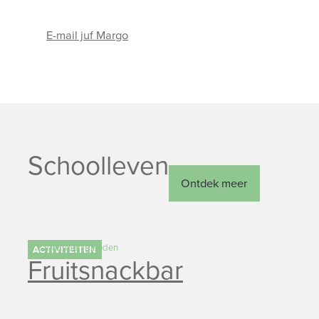
E-mail juf Margo
E-mailadres
Schoolleven
Ontdek meer
3 maanden geleden
ACTIVITEITEN
Fruitsnackbar