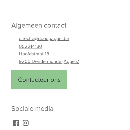
Algemeen contact
directie@deoogappel.be
052214130
Hoofdstraat 18
9200 Dendermonde (Appels)
Adres
Telefoonnummer
E-mailadres
Contacteer ons
Sociale media
Facebook
Instagram